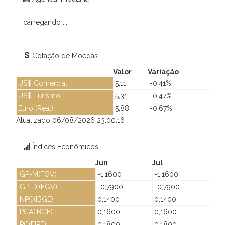
carregando ...
Cotação de Moedas
Valor
Variação
US$ Comercial
5,11
-0,41%
US$ Turismo
5,31
-0,47%
Euro (Real)
5,88
-0,67%
Atualizado 06/08/2026 23:00:16
Índices Econômicos
Jun
Jul
IGP-M(FGV)
-1,1600
-1,1600
IGP-DI(FGV)
-0,7900
-0,7900
INPC(IBGE)
0,1400
0,1400
IPCA(IBGE)
0,1600
0,1600
IPC(FIPE)
0,1800
0,1800