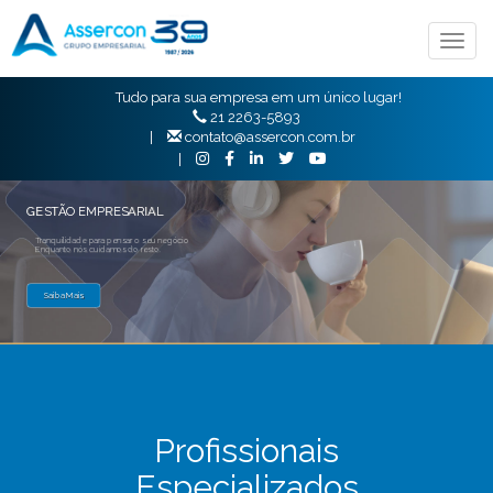
Togg
navig
Tudo para sua empresa em um único lugar!
21 2263-5893
|
contato@assercon.com.br
|
GESTÃO EMPRESARIAL
Tranquilidade para pensar o seu negócio
Enquanto nós cuidamos do resto.
Saiba Mais
Profissionais
Especializados