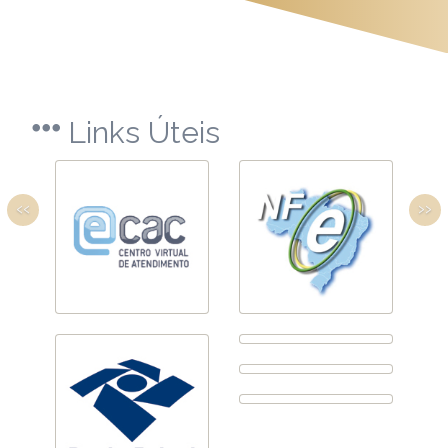
Links Úteis
‹‹
››