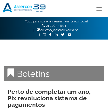
Togg
navig
Tudo para sua empresa em um único lugar!
21 2263-5893
|
contato@assercon.com.br
|
Boletins
Perto de completar um ano,
Pix revoluciona sistema de
pagamentos