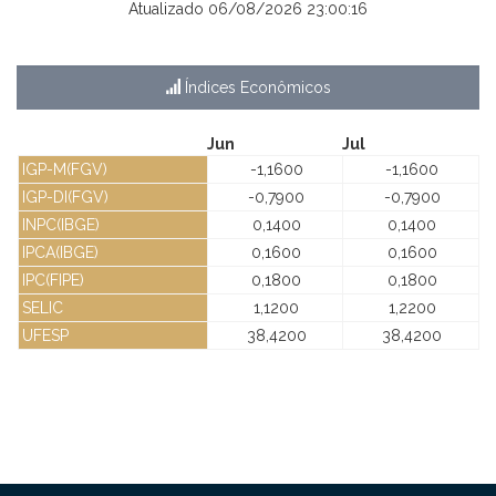
Atualizado 06/08/2026 23:00:16
Índices Econômicos
Jun
Jul
IGP-M(FGV)
-1,1600
-1,1600
IGP-DI(FGV)
-0,7900
-0,7900
INPC(IBGE)
0,1400
0,1400
IPCA(IBGE)
0,1600
0,1600
IPC(FIPE)
0,1800
0,1800
SELIC
1,1200
1,2200
UFESP
38,4200
38,4200