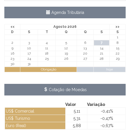
Agenda Tributária
<<
Agosto 2026
>>
D
S
T
Q
Q
S
S
1
2
3
4
5
6
7
8
9
10
11
12
13
14
15
16
17
18
19
20
21
22
23
24
25
26
27
28
29
30
31
Obrigação
hoje
Cotação de Moedas
Valor
Variação
US$ Comercial
5,11
-0,41%
US$ Turismo
5,31
-0,47%
Euro (Real)
5,88
-0,67%